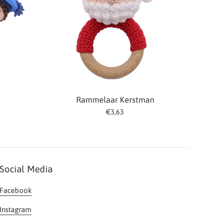
Rammelaar Kerstman
Normale
€3,63
prijs
Social Media
Facebook
Instagram