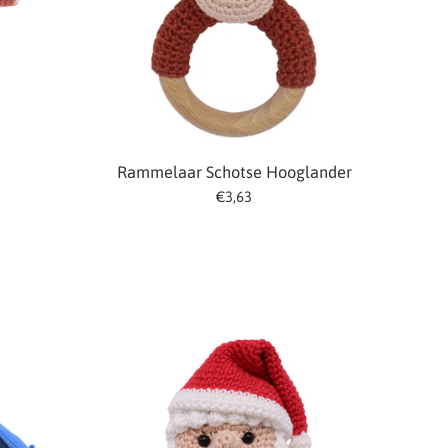
Rammelaar Schotse Hooglander
Normale
€3,63
prijs