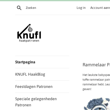
Meteen
Zoeken
Log in
Account aan
naar
de
content
KNUFL
Startpagina
KNUFL HaakBlog
Feestdagen Patronen
Speciale gelegenheden
Patronen