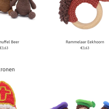
nuffel Beer
Rammelaar Eekhoorn
Normale
Normale
€3,63
€3,63
prijs
prijs
tronen