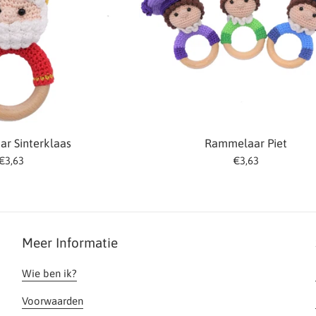
r Sinterklaas
Rammelaar Piet
Normale
Normale
€3,63
€3,63
prijs
prijs
Meer Informatie
Wie ben ik?
Voorwaarden